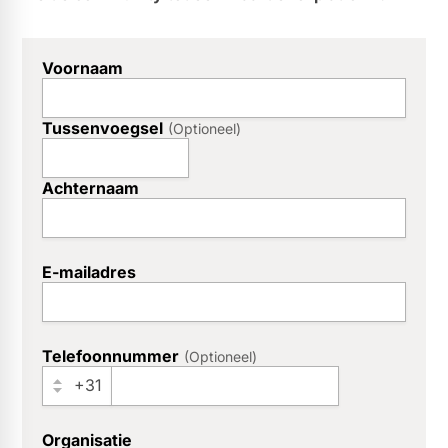
Voornaam
InternalFormDataPassing
Tussenvoegsel
Optioneel
personalSubjectiveName
Achternaam
companyGlobalTelephoneNumber
E-mailadres
Telefoonnummer
Optioneel
specialProtectedFaxNumber
+31
Organisatie