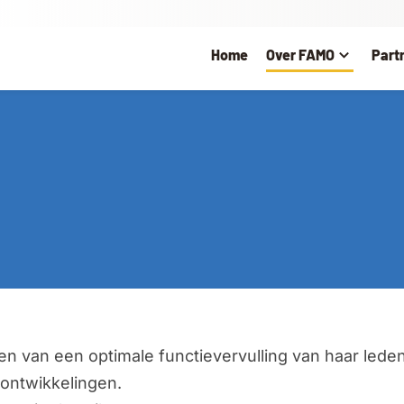
Home
Over FAMO
Part
en van een optimale functievervulling van haar lede
 ontwikkelingen.