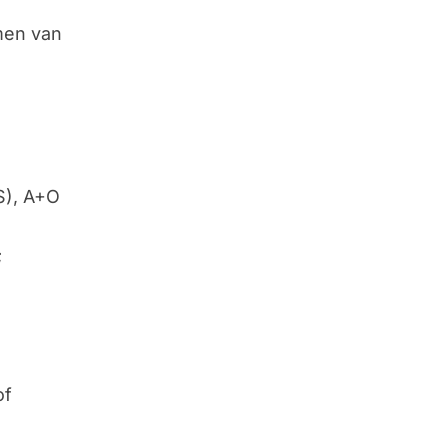
men van
S), A+O
;
of