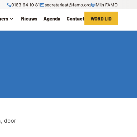
0183 64 10 81
secretariaat@famo.org
Mijn FAMO
ners
Nieuws
Agenda
Contact
WORD LID
n, door