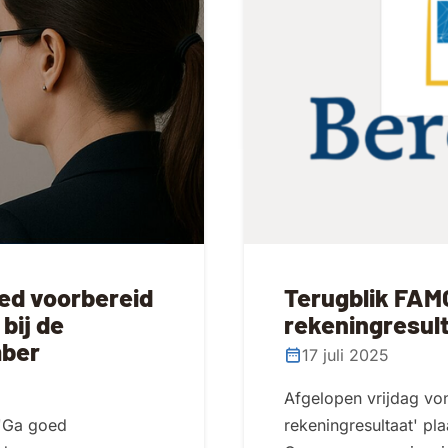
ed voorbereid
Terugblik FAMO
bij de
rekeningresultaa
mber
17 juli 2025
Afgelopen vrijdag von
'Ga goed
rekeningresultaat' pl