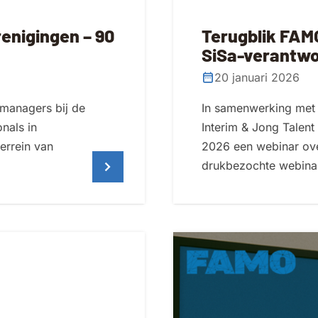
renigingen – 90
Terugblik FAMO
SiSa-verantwoo
20 januari 2026
managers bij de
In samenwerking met
nals in
Interim & Jong Talent 
terrein van
2026 een webinar over
drukbezochte webina