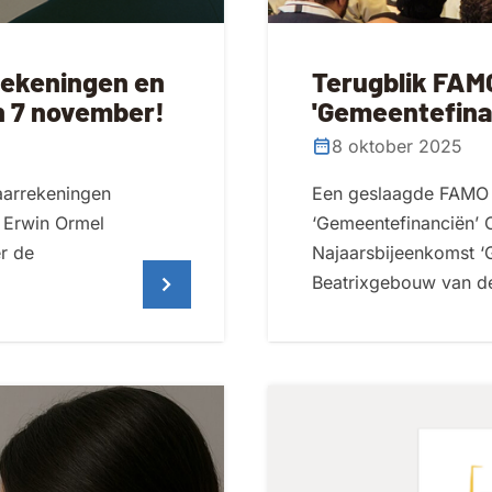
rekeningen en
Terugblik FAM
an 7 november!
'Gemeentefina
8 oktober 2025
aarrekeningen
Een geslaagde FAMO 
r Erwin Ormel
‘Gemeentefinanciën’ 
r de
Najaarsbijeenkomst ‘G
Beatrixgebouw van de 