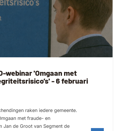
O-webinar 'Omgaan met
griteitsrisico’s' - 6 februari
schendingen raken iedere gemeente.
‘Omgaan met fraude- en
 nam Jan de Groot van Segment de