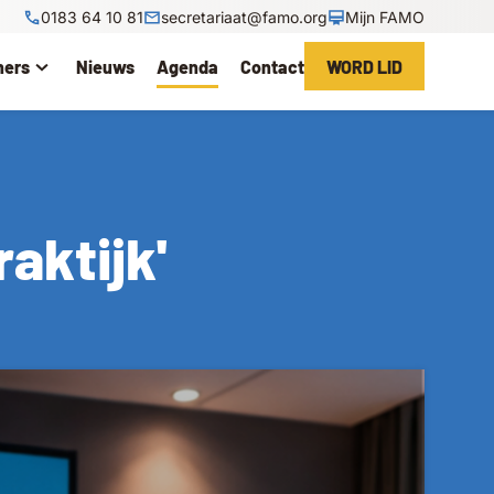
0183 64 10 81
secretariaat@famo.org
Mijn FAMO
ners
Nieuws
Agenda
Contact
WORD LID
aktijk'