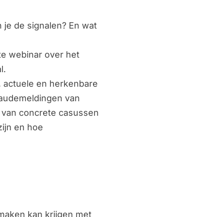
 je de signalen? En wat
te webinar over het
l.
k, actuele en herkenbare
fraudemeldingen van
d van concrete casussen
zijn en hoe
 maken kan krijgen met