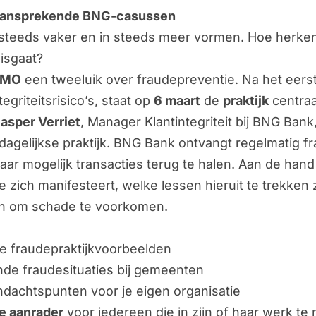
n aansprekende BNG-casussen
 steeds vaker en in steeds meer vormen. Hoe herken
misgaat?
AMO
een tweeluik over fraudepreventie. Na het eers
griteitsrisico’s, staat op
6 maart
de
praktijk
centraa
asper Verriet
, Manager Klantintegriteit bij BNG Ban
dagelijkse praktijk. BNG Bank ontvangt regelmatig 
ar mogelijk transacties terug te halen. Aan de han
e zich manifesteert, welke lessen hieruit te trekken 
n om schade te voorkomen.
e fraudepraktijkvoorbeelden
nde fraudesituaties bij gemeenten
ndachtspunten voor je eigen organisatie
e aanrader
voor iedereen die in zijn of haar werk te