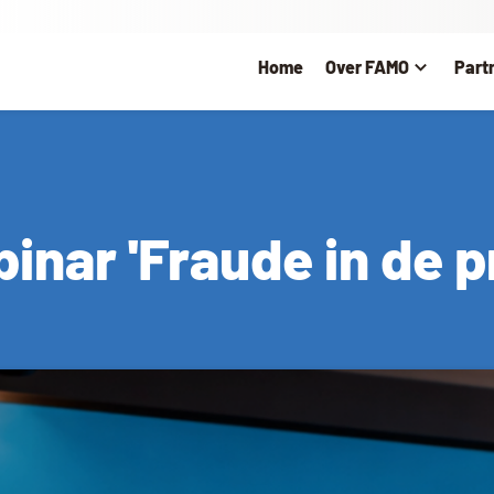
Home
Over FAMO
Part
nar 'Fraude in de pr