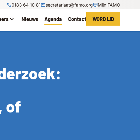
0183 64 10 81
secretariaat@famo.org
Mijn FAMO
ners
Nieuws
Agenda
Contact
WORD LID
derzoek:
 of