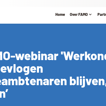
Home
Over FAMO
Part
MO-webinar 'Werkon
evlogen
mbtenaren blijven,
n’