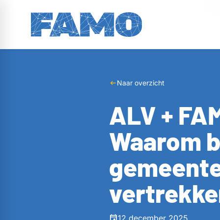
Naar overzicht
ALV + FA
Waarom b
gemeentea
vertrekke
12 december 2025